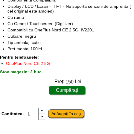
Componenta Compatibila
Display / LCD / Ecran - TFT - Nu suporta senzorii de amprenta (
cel original este amoled)
Cu rama
Cu Geam / Touchscreen (Digitizer)
Compatibil cu OnePlus Nord CE 2 5G, IV2201
Culoare: negru
Tip ambalaj: cutie
Pret montaj 100lei
Pentru telefoanele:
OnePlus Nord CE 2 5G
Stoc magazin: 2 buc
Preţ:
150
Lei
Cantitatea: