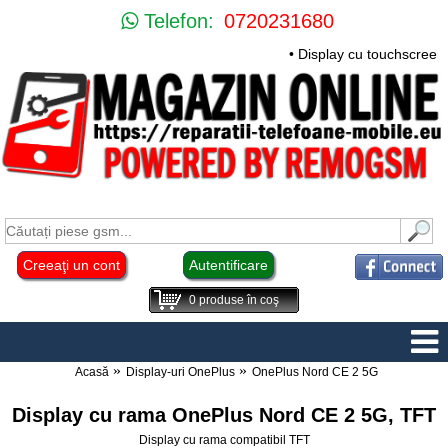
Telefon:
0720231680
• Display cu touchscreen
Creeaţi un cont
Autentificare
0
produse în coş
Acasă
Display-uri OnePlus
OnePlus Nord CE 2 5G
Display cu rama OnePlus Nord CE 2 5G, TFT
Display cu rama compatibil TFT