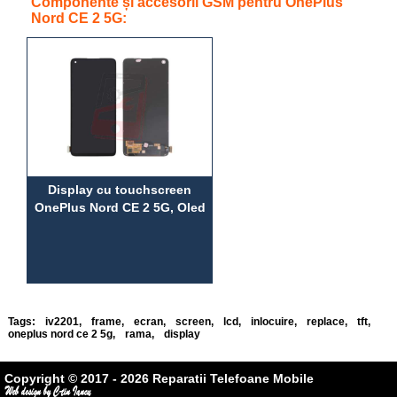
Componente și accesorii GSM pentru OnePlus
Nord CE 2 5G:
Display cu touchscreen
OnePlus Nord CE 2 5G, Oled
Tags:
iv2201
,
frame
,
ecran
,
screen
,
lcd
,
inlocuire
,
replace
,
tft
,
oneplus nord ce 2 5g
,
rama
,
display
Copyright © 2017 - 2026 Reparatii Telefoane Mobile