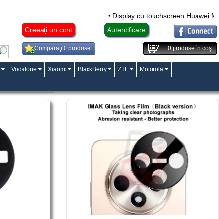
• Display cu touchscreen Huawei Mat
Creeaţi un cont
Autentificare
Comparaţi 0 produse
0
produse în coş
Vodafone
Xiaomi
BlackBerry
ZTE
Motorola