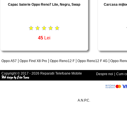
Capac baterie Oppo Reno7 Lite, Negru, Swap
Carcasa mijl
45
Lei
Oppo A57
Oppo Find X8 Pro
Oppo Reno12 F
Oppo Reno12 F 4G
Oppo Reno
Copyright © 2017 - 2026 Reparatii Telefoane Mobile
Despre noi
|
Cum cu
A.N.P.C.