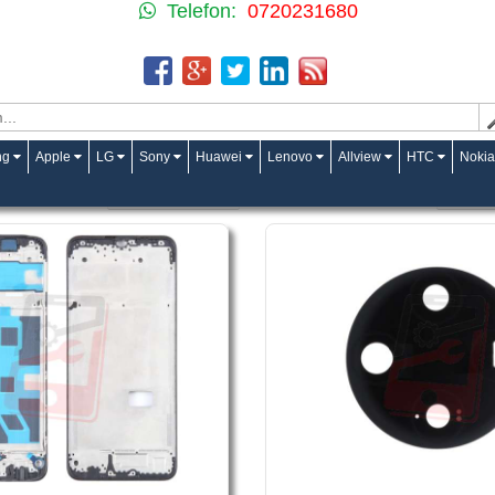
Telefon:
0720231680
ng
Apple
LG
Sony
Huawei
Lenovo
Allview
HTC
Nokia