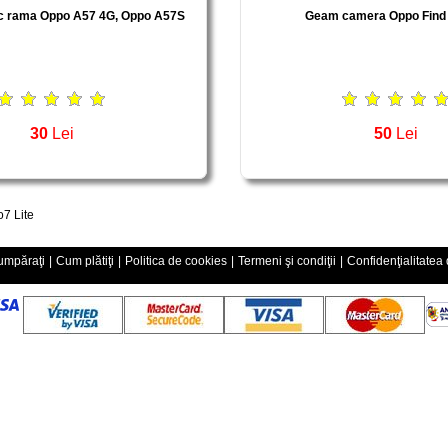
oc rama Oppo A57 4G, Oppo A57S
Geam camera Oppo Find 
30
Lei
50
Lei
7 Lite
mpăraţi
|
Cum plătiţi
|
Politica de cookies
|
Termeni şi condiţii
|
Confidenţialitatea 