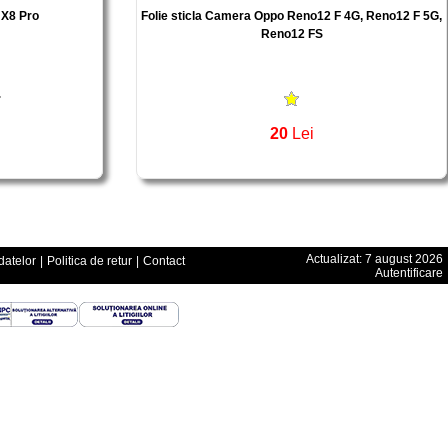
X8 Pro
Folie sticla Camera Oppo Reno12 F 4G, Reno12 F 5G,
Reno12 FS
20
Lei
Actualizat: 7 august 2026
datelor
|
Politica de retur
|
Contact
Autentificare