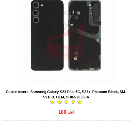
Capac baterie Samsung Galaxy S23 Plus 5G, S23+, Phantom Black, SM-
S916B, OEM, GH82-30388A
180
Lei