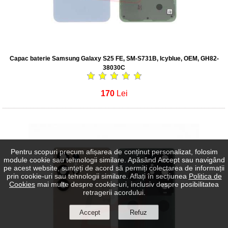
Capac baterie Samsung Galaxy S25 FE, SM-S731B, Icyblue, OEM, GH82-
38030C
170
Lei
Pentru scopuri precum afișarea de conținut personalizat, folosim
module cookie sau tehnologii similare. Apăsând Accept sau navigând
pe acest website, sunteți de acord să permiți colectarea de informații
prin cookie-uri sau tehnologii similare. Aflați în secțiunea
Politica de
Cookies
mai multe despre cookie-uri, inclusiv despre posibilitatea
retragerii acordului.