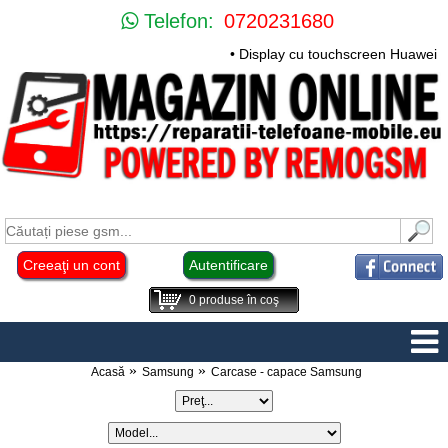
Telefon:
0720231680
• Display cu touchscreen Huawei Mate 1
Creeaţi un cont
Autentificare
0
produse în coş
Acasă
Samsung
Carcase - capace Samsung