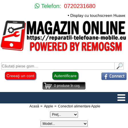
Telefon:
0720231680
• Display cu touchscreen Huawei Mate
Creeaţi un cont
Autentificare
0
produse în coş
Acasă
Apple
Conectori alimentare Apple