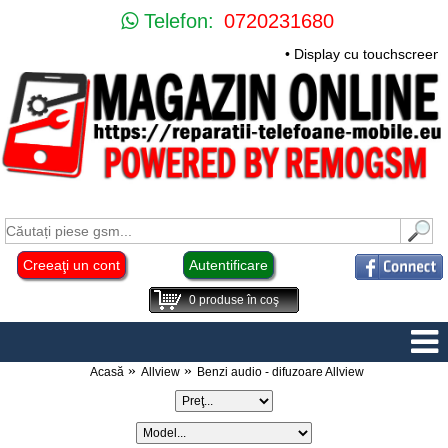
Telefon:
0720231680
• Display cu touchscreen H
Creeaţi un cont
Autentificare
0
produse în coş
Acasă
Allview
Benzi audio - difuzoare Allview