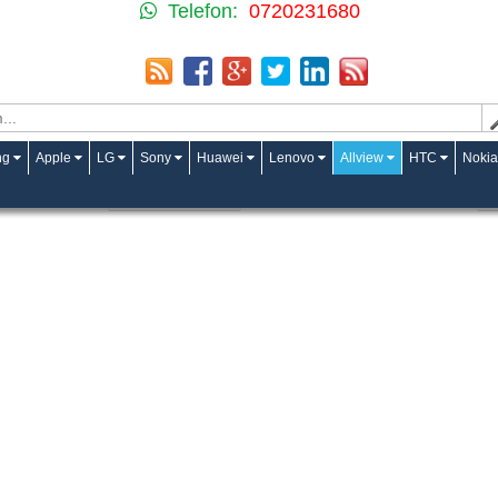
Telefon:
0720231680
ng
Apple
LG
Sony
Huawei
Lenovo
Allview
HTC
Nokia