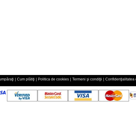
mpăraţi
|
Cum plătiţi
|
Politica de cookies
|
Termeni şi condiţii
|
Confidenţialitatea 