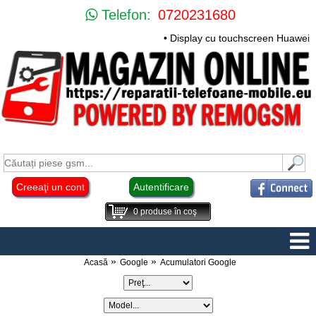
Telefon:
0720231680
• Display cu touchscreen Huawei Mate 
Creeaţi un cont
Autentificare
0
produse în coş
Acasă
Google
Acumulatori Google