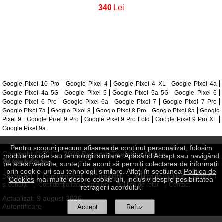
340
Lei
Google Pixel 10 Pro
Google Pixel 4
Google Pixel 4 XL
Google Pixel 4a
Google Pixel 4a 5G
Google Pixel 5
Google Pixel 5a 5G
Google Pixel 6
Google Pixel 6 Pro
Google Pixel 6a
Google Pixel 7
Google Pixel 7 Pro
Google Pixel 7a
Google Pixel 8
Google Pixel 8 Pro
Google Pixel 8a
Google
Pixel 9
Google Pixel 9 Pro
Google Pixel 9 Pro Fold
Google Pixel 9 Pro XL
Google Pixel 9a
Pentru scopuri precum afișarea de conținut personalizat, folosim
Copyright © 2017 - 2026 Reparatii Telefoane Mobile
module cookie sau tehnologii similare. Apăsând Accept sau navigând
pe acest website, sunteți de acord să permiți colectarea de informații
prin cookie-uri sau tehnologii similare. Aflați în secțiunea
Politica de
Despre noi
|
Cum cumpăraţi
|
Cum plătiţi
|
Politica de cookies
|
Termeni
Cookies
mai multe despre cookie-uri, inclusiv despre posibilitatea
şi condiţii
|
Confidenţialitatea datelor
|
Politica de retur
|
Contact
retragerii acordului.
Actualizat: 9 august 2026
Autentificare