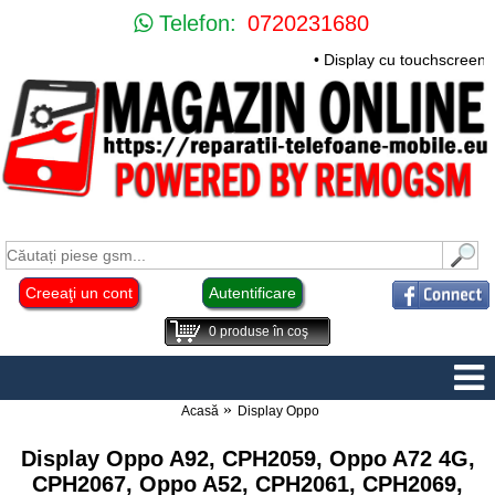
Telefon:
0720231680
• Display cu touchscreen 
Creeaţi un cont
Autentificare
0
produse în coş
Acasă
Display Oppo
Display Oppo A92, CPH2059, Oppo A72 4G,
CPH2067, Oppo A52, CPH2061, CPH2069,