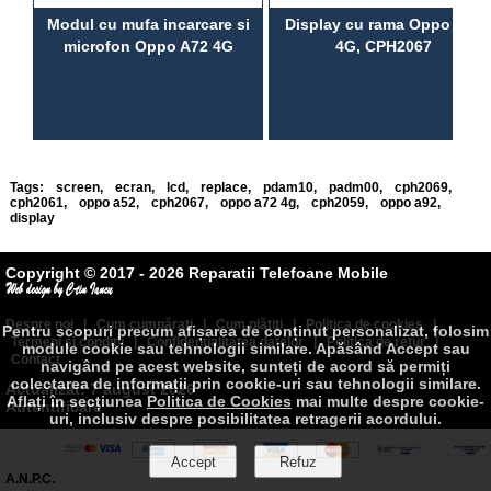
Modul cu mufa incarcare si
Display cu rama Oppo A72
microfon Oppo A72 4G
4G, CPH2067
Tags:
screen
,
ecran
,
lcd
,
replace
,
pdam10
,
padm00
,
cph2069
,
cph2061
,
oppo a52
,
cph2067
,
oppo a72 4g
,
cph2059
,
oppo a92
,
display
Copyright © 2017 - 2026 Reparatii Telefoane Mobile
Despre noi
|
Cum cumpăraţi
|
Cum plătiţi
|
Politica de cookies
|
Pentru scopuri precum afișarea de conținut personalizat, folosim
Termeni şi condiţii
|
Confidenţialitatea datelor
|
Politica de retur
|
module cookie sau tehnologii similare. Apăsând Accept sau
Contact
navigând pe acest website, sunteți de acord să permiți
colectarea de informații prin cookie-uri sau tehnologii similare.
Actualizat: 7 august 2026
Aflați în secțiunea
Politica de Cookies
mai multe despre cookie-
Autentificare
uri, inclusiv despre posibilitatea retragerii acordului.
A.N.P.C.