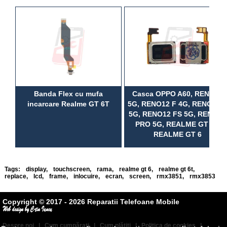
Banda Flex cu mufa
Casca OPPO A60, RENO12
incarcare Realme GT 6T
5G, RENO12 F 4G, RENO12 F
5G, RENO12 FS 5G, RENO12
PRO 5G, REALME GT 6T,
REALME GT 6
Tags:
display
,
touchscreen
,
rama
,
realme gt 6
,
realme gt 6t
,
replace
,
lcd
,
frame
,
inlocuire
,
ecran
,
screen
,
rmx3851
,
rmx3853
Copyright © 2017 - 2026 Reparatii Telefoane Mobile
Despre noi
|
Cum cumpăraţi
|
Cum plătiţi
|
Politica de cookies
|