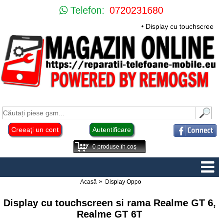
Telefon:
0720231680
• Display cu touchscreen
Creeaţi un cont
Autentificare
0
produse în coş
Acasă
Display Oppo
Display cu touchscreen si rama Realme GT 6,
Realme GT 6T