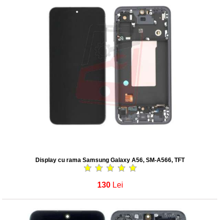
Display cu rama Samsung Galaxy A56, SM-A566, TFT
130
Lei