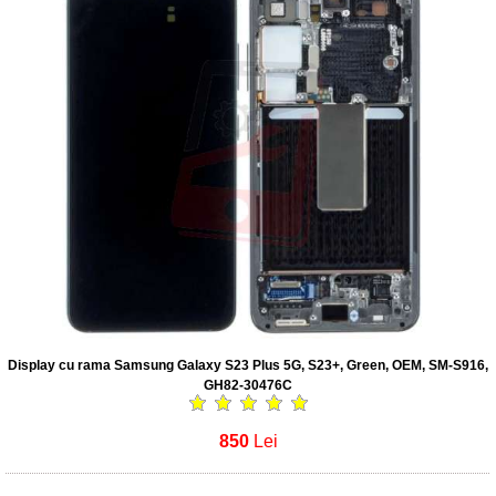
Display cu rama Samsung Galaxy S23 Plus 5G, S23+, Green, OEM, SM-S916,
GH82-30476C
850
Lei