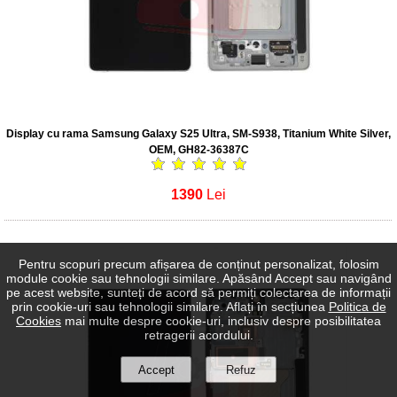
Display cu rama Samsung Galaxy S25 Ultra, SM-S938, Titanium White Silver,
OEM, GH82-36387C
1390
Lei
Pentru scopuri precum afișarea de conținut personalizat, folosim
module cookie sau tehnologii similare. Apăsând Accept sau navigând
pe acest website, sunteți de acord să permiți colectarea de informații
prin cookie-uri sau tehnologii similare. Aflați în secțiunea
Politica de
Cookies
mai multe despre cookie-uri, inclusiv despre posibilitatea
retragerii acordului.