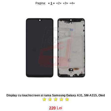
Pagina:
«
1
»
«2»
«3»
«4»
Display cu touchscreen si rama Samsung Galaxy A31, SM-A315, Oled
220
Lei