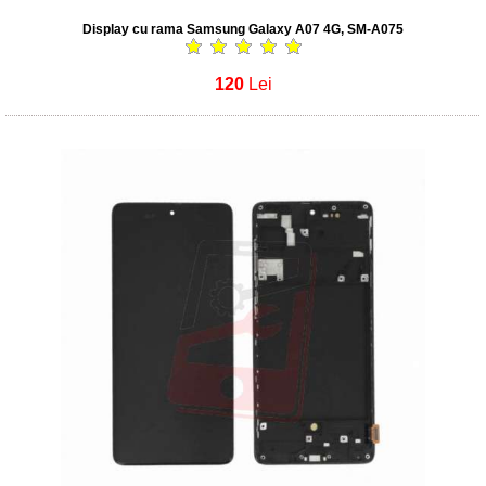
Display cu rama Samsung Galaxy A07 4G, SM-A075
120
Lei