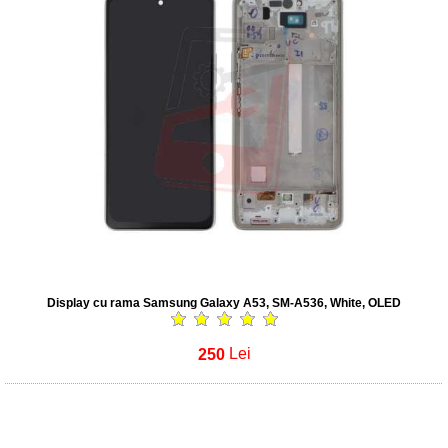
Display cu rama Samsung Galaxy A53, SM-A536, White, OLED
250
Lei