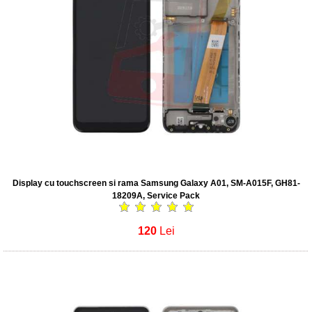
Display cu touchscreen si rama Samsung Galaxy A01, SM-A015F, GH81-
18209A, Service Pack
120
Lei