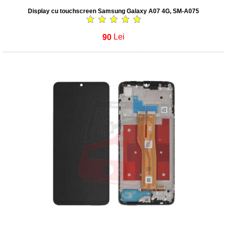
Display cu touchscreen Samsung Galaxy A07 4G, SM-A075
90
Lei