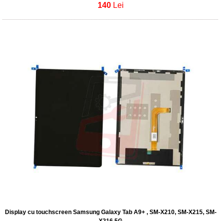
140
Lei
Display cu touchscreen Samsung Galaxy Tab A9+ , SM-X210, SM-X215, SM-