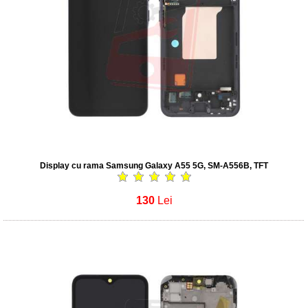
Display cu rama Samsung Galaxy A55 5G, SM-A556B, TFT
130
Lei