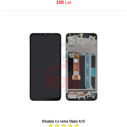
100
Lei
Display cu rama Oppo A15