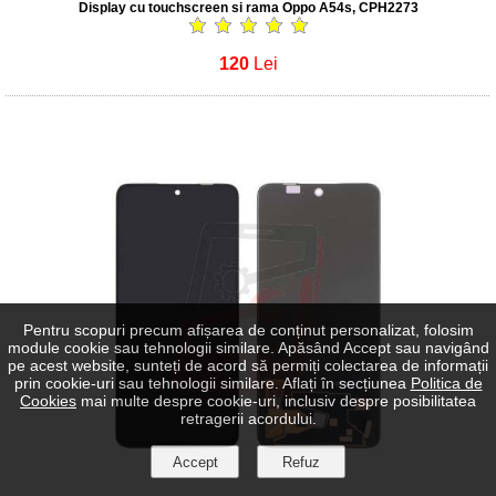
Display cu touchscreen si rama Oppo A54s, CPH2273
120
Lei
Pentru scopuri precum afișarea de conținut personalizat, folosim
module cookie sau tehnologii similare. Apăsând Accept sau navigând
pe acest website, sunteți de acord să permiți colectarea de informații
prin cookie-uri sau tehnologii similare. Aflați în secțiunea
Politica de
Cookies
mai multe despre cookie-uri, inclusiv despre posibilitatea
retragerii acordului.