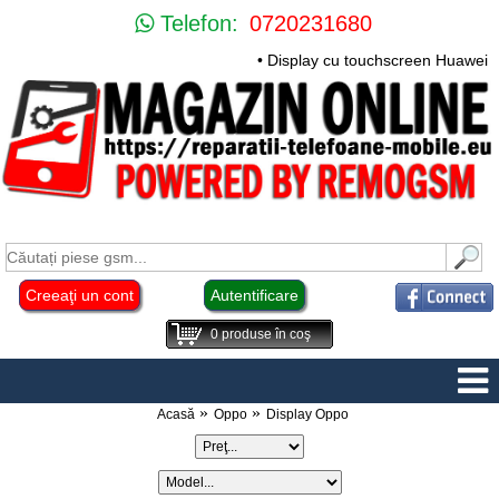
Telefon:
0720231680
• Display cu touchscreen Huawei Mate 1
Creeaţi un cont
Autentificare
0
produse în coş
Acasă
Oppo
Display Oppo