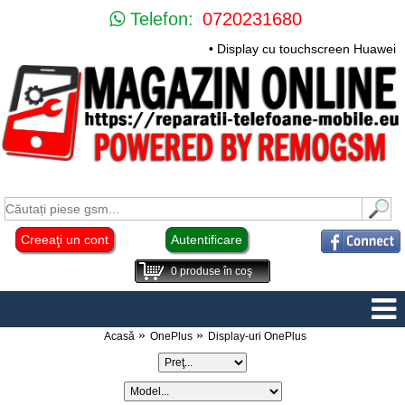
Telefon:
0720231680
• Display cu touchscreen Huawei Mate 1
Creeaţi un cont
Autentificare
0
produse în coş
Acasă
OnePlus
Display-uri OnePlus