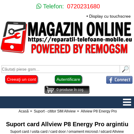
Telefon:
0720231680
• Display cu touchscreen
Creeaţi un cont
Autentificare
0
produse în coş
Acasă
Suport - cititor SIM Allview
Allview P8 Energy Pro
Suport card Allview P8 Energy Pro argintiu
Suport card / usita card / card door / ornament microsd / sdcard Allview