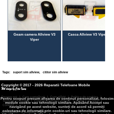
Geam camera Allview V3
Casca Allview V3 Viper A
Viper
Tags:
suport sim allview
,
cititor sim allview
Copyright © 2017 - 2026 Reparatii Telefoane Mobile
Despre noi
|
Cum cumpăraţi
|
Cum plătiţi
|
Politica de cookies
|
Pentru scopuri precum afișarea de conținut personalizat, folosim
Termeni şi condiţii
|
Confidenţialitatea datelor
|
Politica de retur
|
module cookie sau tehnologii similare. Apăsând Accept sau
Contact
navigând pe acest website, sunteți de acord să permiți
colectarea de informații prin cookie-uri sau tehnologii similare.
Actualizat: 6 august 2026