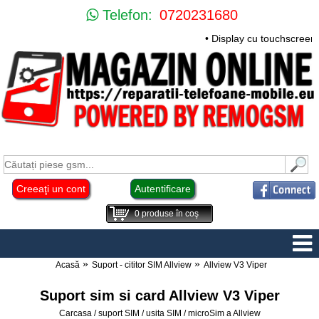
Telefon:
0720231680
• Display cu touchscreen
Creeaţi un cont
Autentificare
0
produse în coş
Acasă
Suport - cititor SIM Allview
Allview V3 Viper
Suport sim si card Allview V3 Viper
Carcasa / suport SIM / usita SIM / microSim a Allview