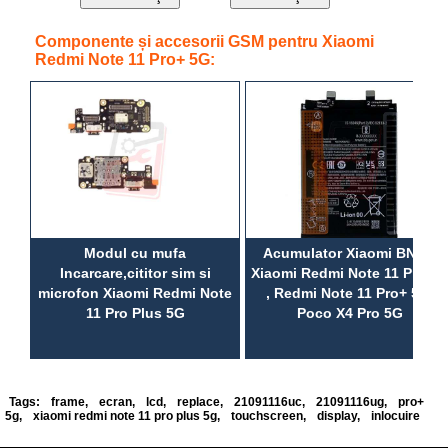
Componente și accesorii GSM pentru Xiaomi
Redmi Note 11 Pro+ 5G:
Modul cu mufa
Acumulator Xiaomi BN5E,
Incarcare,cititor sim si
Xiaomi Redmi Note 11 Pro 5
microfon Xiaomi Redmi Note
, Redmi Note 11 Pro+ 5G,
11 Pro Plus 5G
Poco X4 Pro 5G
Tags:
frame
,
ecran
,
lcd
,
replace
,
21091116uc
,
21091116ug
,
pro+
5g
,
xiaomi redmi note 11 pro plus 5g
,
touchscreen
,
display
,
inlocuire