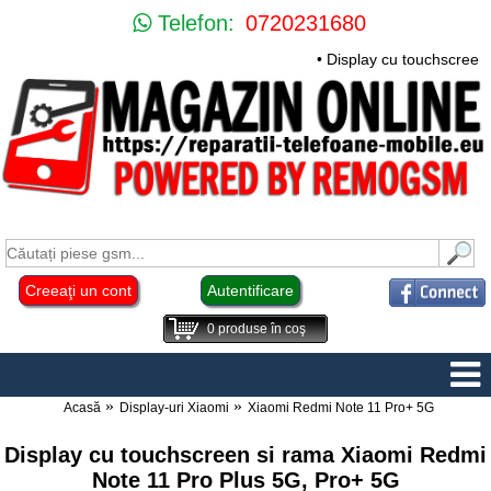
Telefon:
0720231680
• Display cu touchscreen
Creeaţi un cont
Autentificare
0
produse în coş
Acasă
Display-uri Xiaomi
Xiaomi Redmi Note 11 Pro+ 5G
Display cu touchscreen si rama Xiaomi Redmi
Note 11 Pro Plus 5G, Pro+ 5G