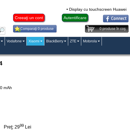
• Display cu touchscreen Huawei Ma
Creeaţi un cont
Autentificare
Comparaţi 0 produse
0
produse în coş
Vodafone
Xiaomi
BlackBerry
ZTE
Motorola
4
100 mAh
99
Preţ:
29
Lei