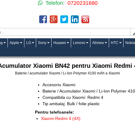
Telefon:
0720231680
ng
Apple
LG
Sony
Huawei
Lenovo
Allview
HTC
Nokia
Acumulator Xiaomi BN42 pentru Xiaomi Redmi 
Baterie / acumulator Xiaomi / Li-Ion Polymer 4100 mAh a Xiaomi
Accesoriu Xiaomi
Baterie / Acumulator Xiaomi / Li-Ion Polymer 4
Compatibila cu Xiaomi: Redmi 4
Tip ambalaj: Bulk / folie plastic
Pentru telefoanele:
Xiaomi Redmi 4 (4X)