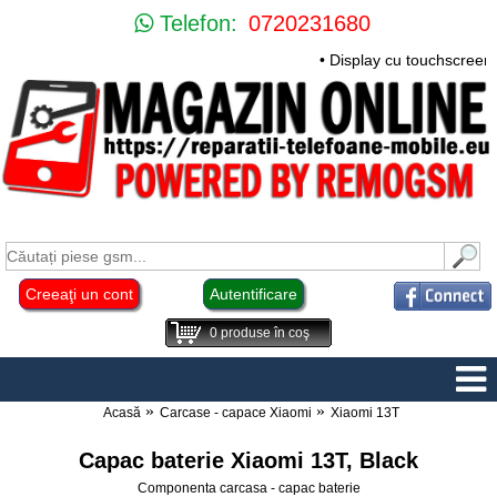
Telefon:
0720231680
• Display cu touchscreen
Creeaţi un cont
Autentificare
0
produse în coş
Acasă
Carcase - capace Xiaomi
Xiaomi 13T
Capac baterie Xiaomi 13T, Black
Componenta carcasa - capac baterie