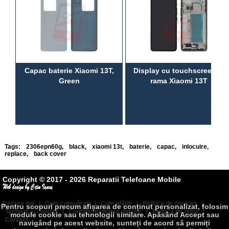
Capac baterie Xiaomi 13T,
Display cu touchscreen si
Green
rama Xiaomi 13T
Tags:
2306epn60g
,
black
,
xiaomi 13t
,
baterie
,
capac
,
inlocuire
,
replace
,
back cover
Copyright © 2017 - 2026 Reparatii Telefoane Mobile
Despre noi
|
Cum cumpăraţi
|
Cum plătiţi
|
Politica de cookies
|
Pentru scopuri precum afișarea de conținut personalizat, folosim
Termeni şi condiţii
|
Confidenţialitatea datelor
|
Politica de retur
|
module cookie sau tehnologii similare. Apăsând Accept sau
Contact
navigând pe acest website, sunteți de acord să permiți