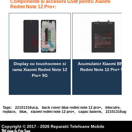
Componente și accesorii GSM pentru Xiaomi
Redmi Note 12 Pro+:
Display cu touchscreen si
Acumulator Xiaomi BP4J,
rama Xiaomi Redmi Note 12
Redmi Note 12 Pro+ 5G
Pro+ 5G
Tags:
22101316ucp
,
back cover blue redmi note 12 pro+
,
inlocuire
,
replace
,
blue
,
xiaomi redmi note 12 pro+
,
capac baterie
,
22101316ug
Copyright © 2017 - 2026 Reparatii Telefoane Mobile