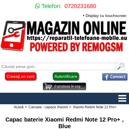
Telefon:
0720231680
• Display cu touchscreen
Creeaţi un cont
Autentificare
0
produse în coş
Acasă
Carcase - capace Xiaomi
Xiaomi Redmi Note 12 Pro+
Capac baterie Xiaomi Redmi Note 12 Pro+ ,
Blue