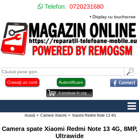
Telefon:
0720231680
• Display cu touchscreen
Creeaţi un cont
Autentificare
0
produse în coş
Acasă
Camere Xiaomi
Xiaomi Redmi Note 13 4G
Camera spate Xiaomi Redmi Note 13 4G, 8MP,
Ultrawide