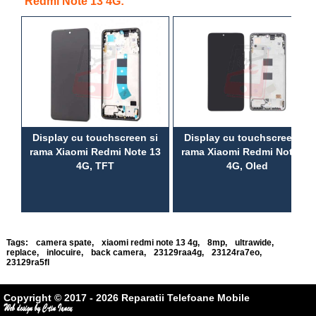
Redmi Note 13 4G:
Display cu touchscreen si
Display cu touchscreen si
rama Xiaomi Redmi Note 13
rama Xiaomi Redmi Note 13
4G, TFT
4G, Oled
Tags:
camera spate
,
xiaomi redmi note 13 4g
,
8mp
,
ultrawide
,
replace
,
inlocuire
,
back camera
,
23129raa4g
,
23124ra7eo
,
23129ra5fl
Copyright © 2017 - 2026 Reparatii Telefoane Mobile