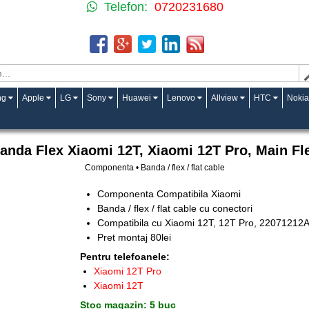
Telefon:
0720231680
ng
Apple
LG
Sony
Huawei
Lenovo
Allview
HTC
Nokia
anda Flex Xiaomi 12T, Xiaomi 12T Pro, Main Fl
Componenta • Banda / flex / flat cable
Componenta Compatibila Xiaomi
Banda / flex / flat cable cu conectori
Compatibila cu Xiaomi 12T, 12T Pro, 220712
Pret montaj 80lei
Pentru telefoanele:
Xiaomi 12T Pro
Xiaomi 12T
Stoc magazin: 5 buc