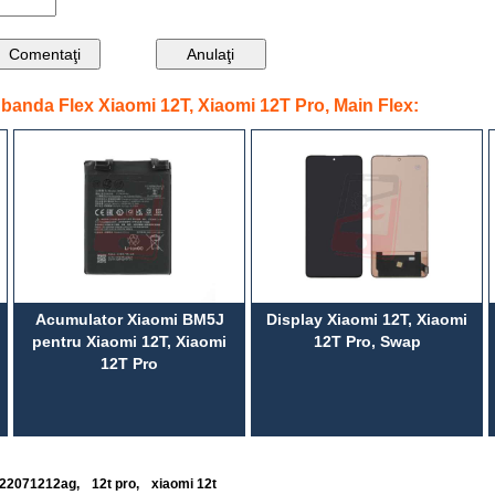
banda Flex Xiaomi 12T, Xiaomi 12T Pro, Main Flex:
Acumulator Xiaomi BM5J
Display Xiaomi 12T, Xiaomi
pentru Xiaomi 12T, Xiaomi
12T Pro, Swap
12T Pro
22071212ag
,
12t pro
,
xiaomi 12t