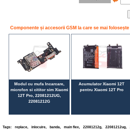
Componente și accesorii GSM la care se mai folosește 
Modul cu mufa Incarcare,
Acumulator Xiaomi 12T
microfon si cititor sim Xiaomi
pentru Xiaomi 12T Pro
12T Pro, 22081212UG,
22081212G
Tags:
replace
,
inlocuire
,
banda
,
main flex
,
22081212g
,
22081212ug
,