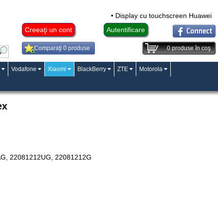
• Display cu touchscreen Huawei Mat
Creeaţi un cont
Autentificare
Comparaţi 0 produse
0
produse în coş
Vodafone
Xiaomi
BlackBerry
ZTE
Motorola
ex
12AG, 22081212UG, 22081212G