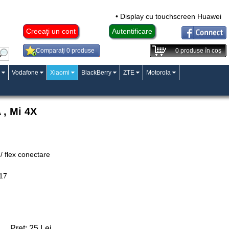
• Display cu touchscreen Huawei Ma
Creeaţi un cont
Autentificare
Comparaţi 0 produse
0
produse în coş
Vodafone
Xiaomi
BlackBerry
ZTE
Motorola
 , Mi 4X
/ flex conectare
117
Preţ:
25
Lei