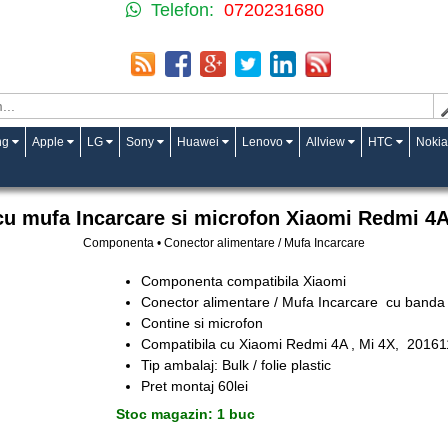
Telefon:
0720231680
ng
Apple
LG
Sony
Huawei
Lenovo
Allview
HTC
Nokia
u mufa Incarcare si microfon Xiaomi Redmi 4A
Componenta • Conector alimentare / Mufa Incarcare
Componenta compatibila Xiaomi
Conector alimentare / Mufa Incarcare cu banda 
Contine si microfon
Compatibila cu Xiaomi Redmi 4A , Mi 4X, 2016
Tip ambalaj: Bulk / folie plastic
Pret montaj 60lei
Stoc magazin: 1 buc