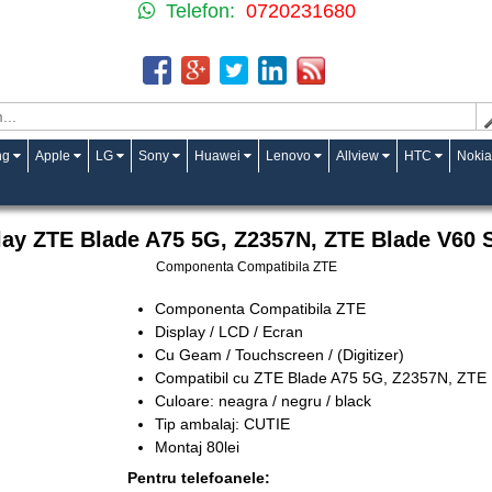
Telefon:
0720231680
ng
Apple
LG
Sony
Huawei
Lenovo
Allview
HTC
Nokia
lay ZTE Blade A75 5G, Z2357N, ZTE Blade V60 
Componenta Compatibila ZTE
Componenta Compatibila ZTE
Display / LCD / Ecran
Cu Geam / Touchscreen / (Digitizer)
Compatibil cu ZTE Blade A75 5G, Z2357N, ZTE
Culoare: neagra / negru / black
Tip ambalaj: CUTIE
Montaj 80lei
Pentru telefoanele: