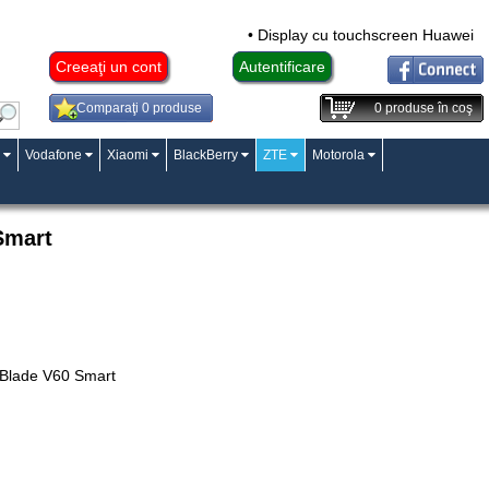
• Display cu touchscreen Huawei Mat
Creeaţi un cont
Autentificare
Comparaţi 0 produse
0
produse în coş
Vodafone
Xiaomi
BlackBerry
ZTE
Motorola
Smart
 Blade V60 Smart