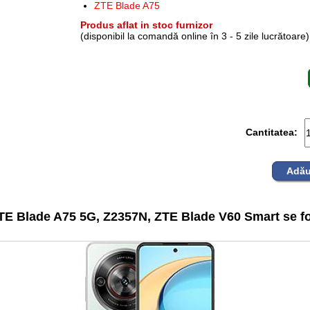
ZTE Blade A75
Produs aflat in stoc furnizor
(disponibil la comandă online în 3 - 5 zile lucrătoare)
Cantitatea:
Adău
TE Blade A75 5G, Z2357N, ZTE Blade V60 Smart se fo