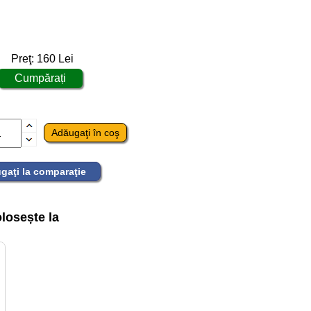
Preţ:
160
Lei
gaţi la comparaţie
losește la