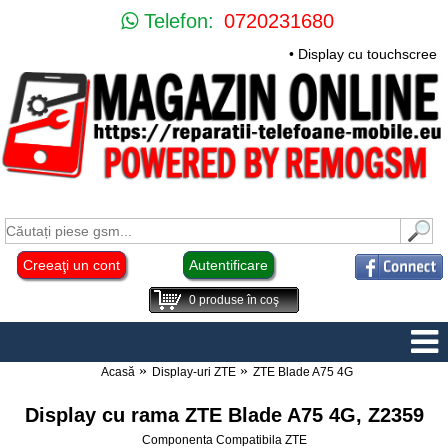
Telefon:
0720231680
• Display cu touchscreen
Creeaţi un cont
Autentificare
0
produse în coş
Acasă
Display-uri ZTE
ZTE Blade A75 4G
Display cu rama ZTE Blade A75 4G, Z2359
Componenta Compatibila ZTE