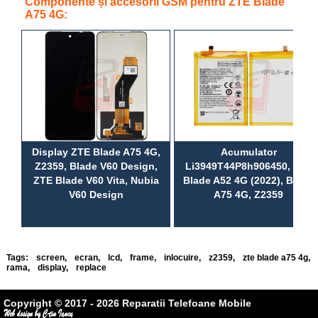
Componente și accesorii GSM pentru ZTE Blade
A75 4G:
Display ZTE Blade A75 4G,
Acumulator
Z2359, Blade V60 Design,
Li3949T44P8h906450, ZTE
ZTE Blade V60 Vita, Nubia
Blade A52 4G (2022), Blade
V60 Design
A75 4G, Z2359
Tags:
screen
,
ecran
,
lcd
,
frame
,
inlocuire
,
z2359
,
zte blade a75 4g
,
rama
,
display
,
replace
Copyright © 2017 - 2026 Reparatii Telefoane Mobile