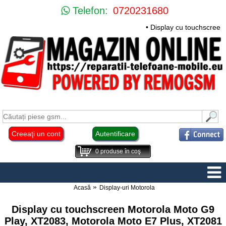
Telefon:
0720231680
• Display cu touchscreen
Creeaţi un cont
Autentificare
0
produse în coş
Acasă
Display-uri Motorola
Display cu touchscreen Motorola Moto G9
Play, XT2083, Motorola Moto E7 Plus, XT2081