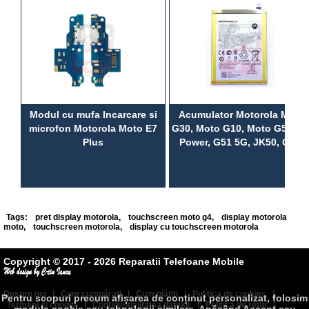
Modul cu mufa Incarcare si
Acumulator Motorola Moto
microfon Motorola Moto E7
G30, Moto G10, Moto G50, G
Plus
Power, G51 5G, JK50, OEM
Tags:
pret display motorola
,
touchscreen moto g4
,
display motorola
moto
,
touchscreen motorola
,
display cu touchscreen motorola
Copyright © 2017 - 2026 Reparatii Telefoane Mobile
Despre noi
|
Cum cumpăraţi
|
Cum plătiţi
|
Politica de cookies
|
Pentru scopuri precum afișarea de conținut personalizat, folosim
Termeni şi condiţii
|
Confidenţialitatea datelor
|
Politica de retur
|