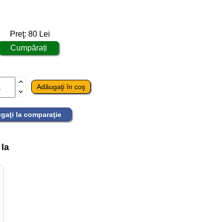
Preţ:
80
Lei
gaţi la comparaţie
 la