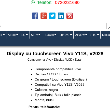
Telefon:
0720231680
ng
Apple
LG
Sony
Huawei
Lenovo
Allview
HTC
Nokia
Display cu touchscreen Vivo Y11S, V2028
Componenta Vivo • Display / LCD / Ecran
Componenta compatibila Vivo
Display / LCD / Ecran
Cu geam / touchscreen (Digitizer)
Compatibil cu Vivo Y11S, V2028
Culoare: negru
Tip ambalaj: Bulk / folie plastic
Montaj 80lei
Pentru telefoanele: