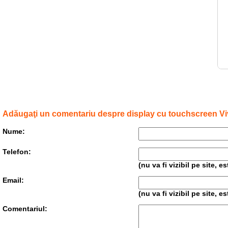
Adăugaţi un comentariu despre display cu touchscreen Vi
Nume:
Telefon:
(nu va fi vizibil pe site, 
Email:
(nu va fi vizibil pe site, 
Comentariul: