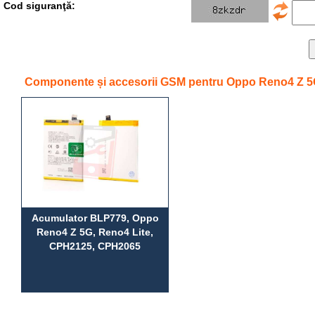
Cod siguranţă:
Componente și accesorii GSM pentru Oppo Reno4 Z 5
Acumulator BLP779, Oppo
Reno4 Z 5G, Reno4 Lite,
CPH2125, CPH2065