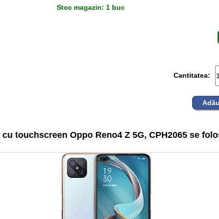
Stoc magazin: 1 buc
Cantitatea:
Adău
 cu touchscreen Oppo Reno4 Z 5G, CPH2065 se folos