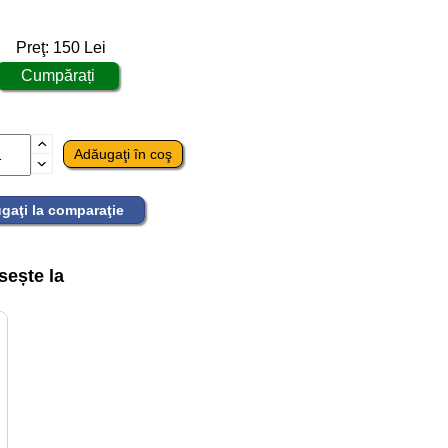
Preţ:
150
Lei
gaţi la comparaţie
ește la