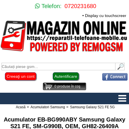
Telefon:
0720231680
• Display cu touchscreen 
Creeaţi un cont
Autentificare
0
produse în coş
Acasă
Acumulatori Samsung
Samsung Galaxy S21 FE 5G
Acumulator EB-BG990ABY Samsung Galaxy
S21 FE, SM-G990B, OEM, GH82-26409A