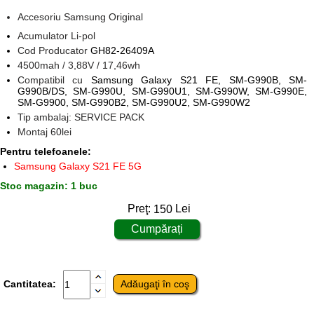
Accesoriu Samsung Original
Acumulator Li-pol
Cod Producator
GH82-26409A
4500mah / 3,88V / 17,46wh
Compatibil cu
Samsung Galaxy S21 FE, SM-G990B, SM-
G990B/DS, SM-G990U, SM-G990U1, SM-G990W, SM-G990E,
SM-G9900, SM-G990B2, SM-G990U2, SM-G990W2
Tip ambalaj: SERVICE PACK
Montaj 60lei
Pentru telefoanele:
Samsung Galaxy S21 FE 5G
Stoc magazin: 1 buc
Preţ:
150
Lei
Cantitatea: