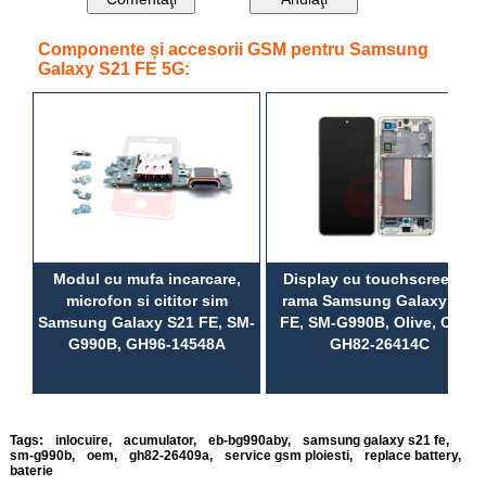
Componente și accesorii GSM pentru Samsung
Galaxy S21 FE 5G:
Modul cu mufa incarcare,
Display cu touchscreen si
microfon si cititor sim
rama Samsung Galaxy S21
Samsung Galaxy S21 FE, SM-
FE, SM-G990B, Olive, OEM,
G990B, GH96-14548A
GH82-26414C
Tags:
inlocuire
,
acumulator
,
eb-bg990aby
,
samsung galaxy s21 fe
,
sm-g990b
,
oem
,
gh82-26409a
,
service gsm ploiesti
,
replace battery
,
baterie