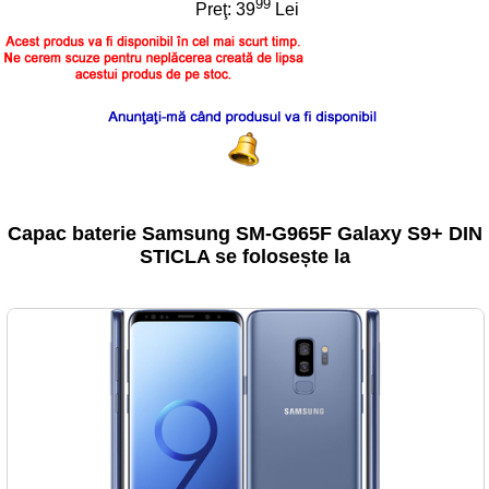
99
Preţ:
39
Lei
Capac baterie Samsung SM-G965F Galaxy S9+ DIN
STICLA se folosește la