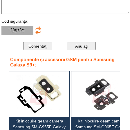
Cod siguranţă:
Componente și accesorii GSM pentru Samsung
Galaxy S9+:
Kit inlocuire geam camera
Kit inlocuire geam camera
Samsung SM-G965F Galaxy
Samsung SM-G965F Galaxy