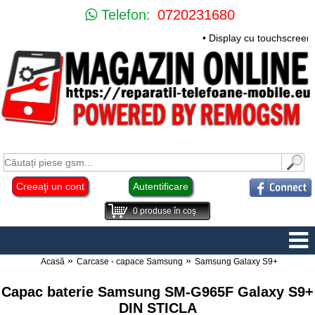
Telefon:
0720231680
• Display cu touchscreen 
Creeaţi un cont
Autentificare
0
produse în coş
Acasă
Carcase - capace Samsung
Samsung Galaxy S9+
Capac baterie Samsung SM-G965F Galaxy S9+
DIN STICLA