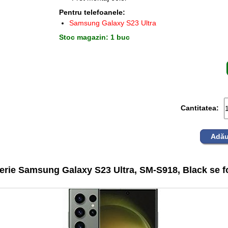
Pentru telefoanele:
Samsung Galaxy S23 Ultra
Stoc magazin: 1 buc
Cantitatea:
Adău
erie Samsung Galaxy S23 Ultra, SM-S918, Black se fo