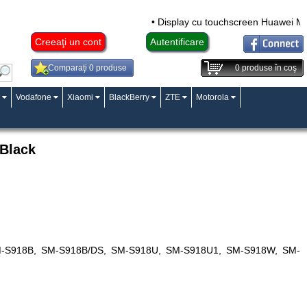
• Display cu touchscreen Huawei Mate
Creeaţi un cont
Autentificare
Comparaţi 0 produse
0
produse în coş
Vodafone
Xiaomi
BlackBerry
ZTE
Motorola
 Black
 SM-S918B, SM-S918B/DS, SM-S918U, SM-S918U1, SM-S918W, SM-