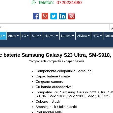
Telefon:
0720231680
ng
Apple
LG
Sony
Huawei
Lenovo
Allview
HTC
Nokia
ltra
 baterie Samsung Galaxy S23 Ultra, SM-S918,
Componenta compatibila - capac baterie
Componenta compatibila Samsung
Capac baterie / spate
Cu geam camere
Cu banda autoadeziva
Compatibil cu Samsung Galaxy S23 Ultra,
S918N, SM-S9180, SM-S918E, SM-S918E/DS
Culoare - Black
Ambalaj bulk / folie plastic
Pret montaj 60lei