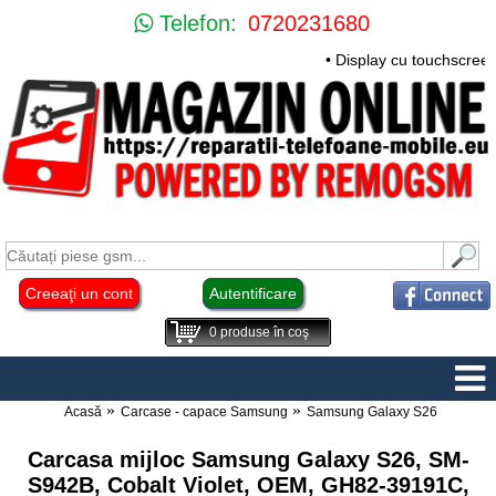
Telefon:
0720231680
• Display cu touchscree
Creeaţi un cont
Autentificare
0
produse în coş
Acasă
Carcase - capace Samsung
Samsung Galaxy S26
Carcasa mijloc Samsung Galaxy S26, SM-
S942B, Cobalt Violet, OEM, GH82-39191C,