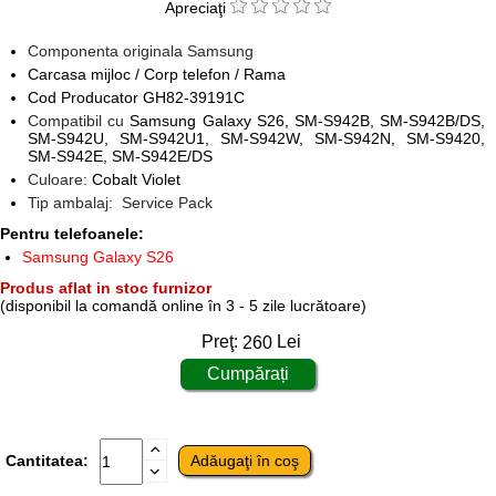
Apreciaţi
Componenta originala Samsung
Carcasa mijloc / Corp telefon / Rama
Cod Producator
GH82-39191C
Compatibil cu
Samsung Galaxy S26, SM-S942B, SM-S942B/DS,
SM-S942U, SM-S942U1, SM-S942W, SM-S942N, SM-S9420,
SM-S942E, SM-S942E/DS
Culoare:
Cobalt Violet
Tip ambalaj: Service Pack
Pentru telefoanele:
Samsung Galaxy S26
Produs aflat in stoc furnizor
(disponibil la comandă online în 3 - 5 zile lucrătoare)
Preţ:
260
Lei
Cantitatea: