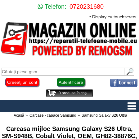
Telefon:
0720231680
• Display cu touchscreen 
Creeaţi un cont
Autentificare
0
produse în coş
Acasă
Carcase - capace Samsung
Samsung Galaxy S26 Ultra
Carcasa mijloc Samsung Galaxy S26 Ultra,
SM-S948B, Cobalt Violet, OEM, GH82-38876C,