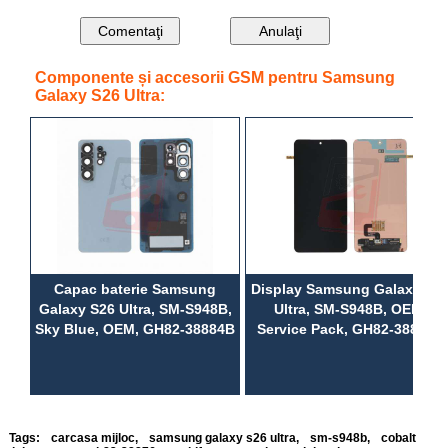
Componente și accesorii GSM pentru Samsung
Galaxy S26 Ultra:
Capac baterie Samsung
Display Samsung Galaxy S2
Galaxy S26 Ultra, SM-S948B,
Ultra, SM-S948B, OEM,
Sky Blue, OEM, GH82-38884B
Service Pack, GH82-38875A
Tags:
carcasa mijloc
,
samsung galaxy s26 ultra
,
sm-s948b
,
cobalt