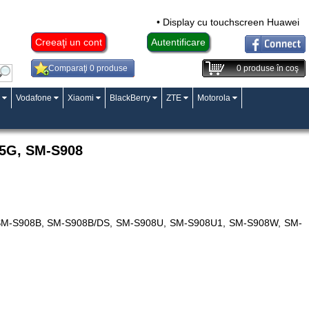
• Display cu touchscreen Huawei Mat
Creeaţi un cont
Autentificare
Comparaţi 0 produse
0
produse în coş
Vodafone
Xiaomi
BlackBerry
ZTE
Motorola
 5G, SM-S908
, SM-S908B, SM-S908B/DS, SM-S908U, SM-S908U1, SM-S908W, SM-