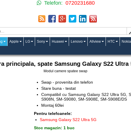
Telefon:
0720231680
ng
Apple
LG
Sony
Huawei
Lenovo
Allview
HTC
Nokia
a principala, spate Samsung Galaxy S22 Ultra
Modul camere spatee swap
Swap - provenita din telefon
Stare buna - testat
Compatibil cu Samsung Galaxy S22 Ultra 5G
S908N, SM-S9080, SM-S908E, SM-S908E/DS
Montaj 60lei
Pentru telefoanele:
Samsung Galaxy S22 Ultra 5G
Stoc magazin: 1 buc