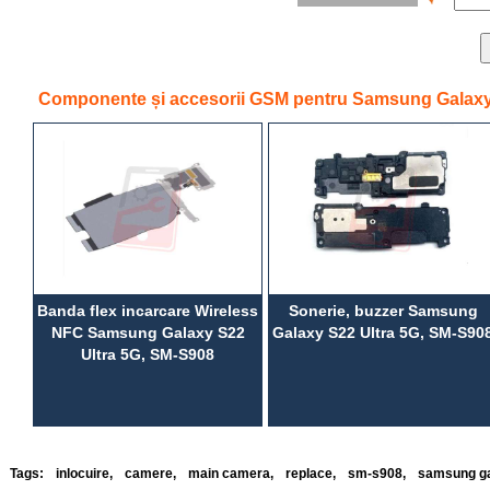
Componente și accesorii GSM pentru Samsung Galaxy 
Banda flex incarcare Wireless
Sonerie, buzzer Samsung
NFC Samsung Galaxy S22
Galaxy S22 Ultra 5G, SM-S90
Ultra 5G, SM-S908
Tags:
inlocuire
,
camere
,
main camera
,
replace
,
sm-s908
,
samsung ga