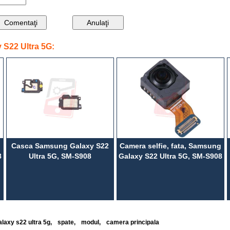
S22 Ultra 5G:
Casca Samsung Galaxy S22
Camera selfie, fata, Samsung
8
Ultra 5G, SM-S908
Galaxy S22 Ultra 5G, SM-S908
laxy s22 ultra 5g
,
spate
,
modul
,
camera principala