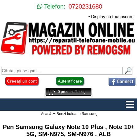
Telefon:
0720231680
• Display cu touchscreen
Creeaţi un cont
Autentificare
0
produse în coş
Acasă
Benzi butoane Samsung
Pen Samsung Galaxy Note 10 Plus , Note 10+
5G, SM-N975, SM-N976 , ALB