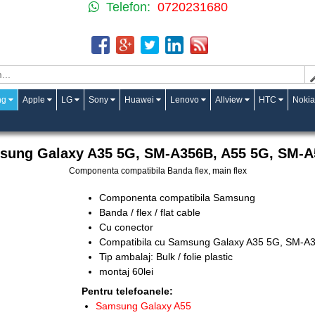
Telefon:
0720231680
ng
Apple
LG
Sony
Huawei
Lenovo
Allview
HTC
Nokia
sung Galaxy A35 5G, SM-A356B, A55 5G, SM-A
Componenta compatibila Banda flex, main flex
Componenta compatibila Samsung
Banda / flex / flat cable
Cu conector
Compatibila cu Samsung
Galaxy A35 5G, SM-A
Tip ambalaj: Bulk / folie plastic
montaj 60lei
Pentru telefoanele:
Samsung Galaxy A55