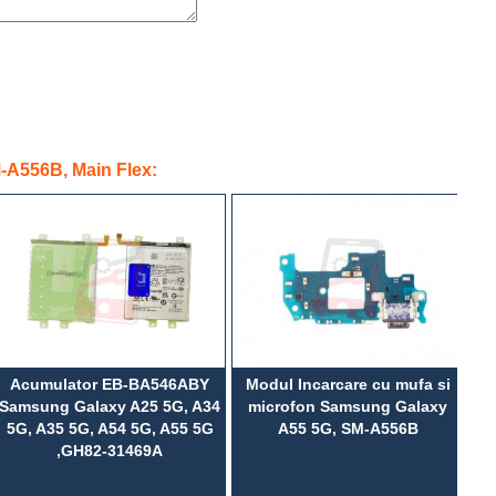
-A556B, Main Flex:
Acumulator EB-BA546ABY
Modul Incarcare cu mufa si
Di
Samsung Galaxy A25 5G, A34
microfon Samsung Galaxy
5
5G, A35 5G, A54 5G, A55 5G
A55 5G, SM-A556B
,GH82-31469A