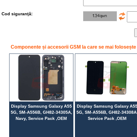
Cod siguranţă:
Componente și accesorii GSM la care se mai foloseșt
Display Samsung Galaxy A55
Display Samsung Galaxy A5
5G, SM-A556B, GH82-34305A,
5G, SM-A556B, GH82-34308A
Navy, Service Pack ,OEM
Service Pack ,OEM