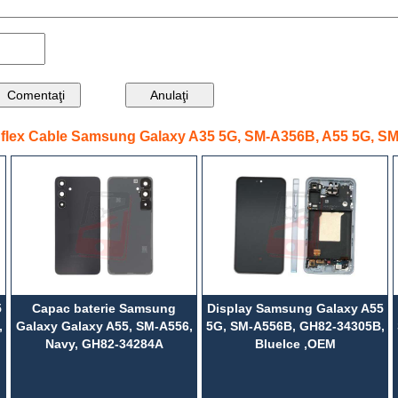
e flex Cable Samsung Galaxy A35 5G, SM-A356B, A55 5G, SM
5
Capac baterie Samsung
Display Samsung Galaxy A55
,
Galaxy Galaxy A55, SM-A556,
5G, SM-A556B, GH82-34305B,
Navy, GH82-34284A
BlueIce ,OEM