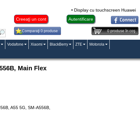
• Display cu touchscreen Huawei Mat
Creeaţi un cont
Autentificare
Comparaţi 0 produse
0
produse în coş
Vodafone
Xiaomi
BlackBerry
ZTE
Motorola
556B, Main Flex
356B, A55 5G, SM-A556B,