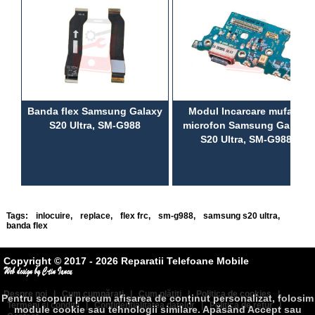
Banda flex Samsung Galaxy
Modul Incarcare mufa si
S20 Ultra, SM-G988
microfon Samsung Galaxy
S20 Ultra, SM-G988
Tags:
inlocuire
,
replace
,
flex frc
,
sm-g988
,
samsung s20 ultra
,
banda flex
Copyright © 2017 - 2026 Reparatii Telefoane Mobile
Despre noi
|
Cum cumpăraţi
|
Cum plătiţi
|
Politica de cookies
|
Pentru scopuri precum afișarea de conținut personalizat, folosim
Termeni şi condiţii
|
Confidenţialitatea datelor
|
Politica de retur
|
module cookie sau tehnologii similare. Apăsând Accept sau