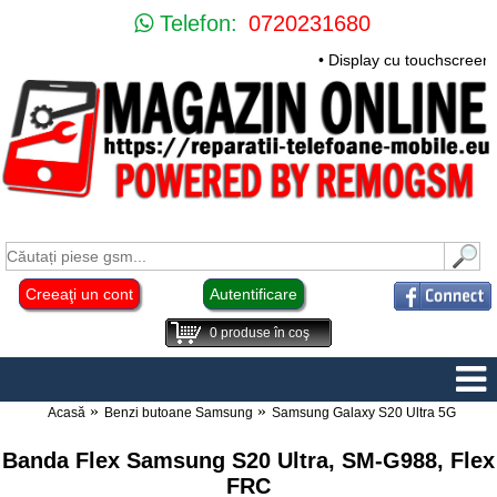
Telefon:
0720231680
• Display cu touchscreen
Creeaţi un cont
Autentificare
0
produse în coş
Acasă
Benzi butoane Samsung
Samsung Galaxy S20 Ultra 5G
Banda Flex Samsung S20 Ultra, SM-G988, Flex
FRC