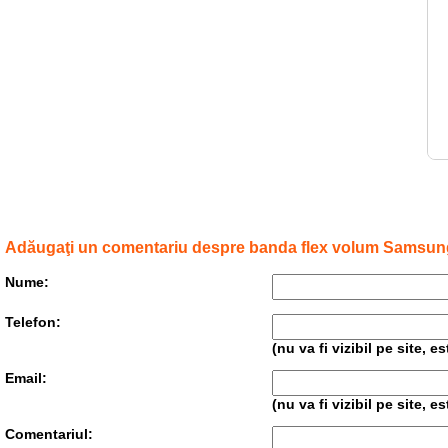
Adăugaţi un comentariu despre banda flex volum Samsun
Nume:
Telefon:
(nu va fi vizibil pe site, 
Email:
(nu va fi vizibil pe site, 
Comentariul: