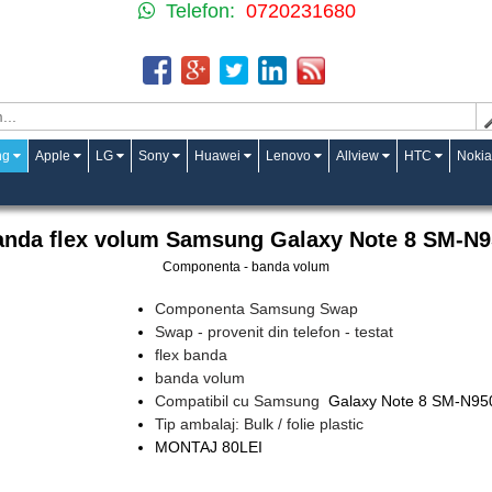
Telefon:
0720231680
ng
Apple
LG
Sony
Huawei
Lenovo
Allview
HTC
Nokia
anda flex volum Samsung Galaxy Note 8 SM-N9
Componenta - banda volum
Componenta Samsung Swap
Swap - provenit din telefon - testat
flex banda
banda volum
Compatibil cu Samsung
Galaxy Note 8 SM-N95
Tip ambalaj: Bulk / folie plastic
MONTAJ 80LEI