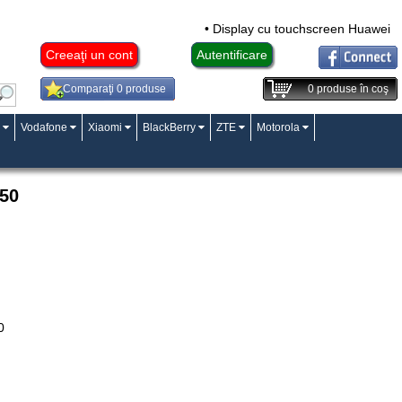
• Display cu touchscreen Huawei Mat
Creeaţi un cont
Autentificare
Comparaţi 0 produse
0
produse în coş
Vodafone
Xiaomi
BlackBerry
ZTE
Motorola
50
0