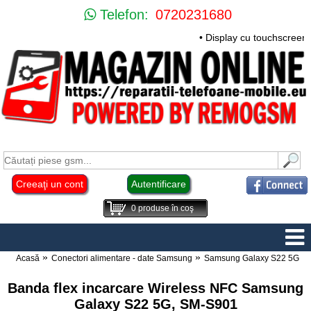
Telefon:
0720231680
• Display cu touchscreen 
Creeaţi un cont
Autentificare
0
produse în coş
Acasă
Conectori alimentare - date Samsung
Samsung Galaxy S22 5G
Banda flex incarcare Wireless NFC Samsung
Galaxy S22 5G, SM-S901