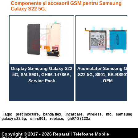
Componente și accesorii GSM pentru Samsung
Galaxy S22 5G:
Display Samsung Galaxy S22
Acumulator Samsung Galax
5G, SM-S901, GH96-14786A,
S22 5G, S901, EB-BS901ABY,
Service Pack
OEM
Tags:
pret inlocuire
,
banda flex
,
incarcare
,
wireless
,
nfc
,
samsung
galaxy s22 5g
,
sm-s901
,
replace
,
gh97-27123a
Copyright © 2017 - 2026 Reparatii Telefoane Mobile