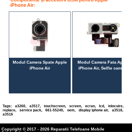
iPhone Air:
Modul Camera Spate Apple
Modul Camera Fata Apple
iPhone Air
iPhone Air, Selfie camera
Tags:
a3260
,
a3517
,
touchscreen
,
screen
,
ecran
,
lcd
,
inlocuire
,
replace
,
service pack
,
661-55240
,
oem
,
display iphone air
,
a3518
,
a3516
Copyright © 2017 - 2026 Reparatii Telefoane Mobile