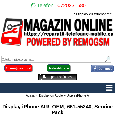
Telefon:
0720231680
• Display cu touchscreen
Creeaţi un cont
Autentificare
0
produse în coş
Acasă
Display-uri Apple
Apple iPhone Air
Display iPhone AIR, OEM, 661-55240, Service
Pack