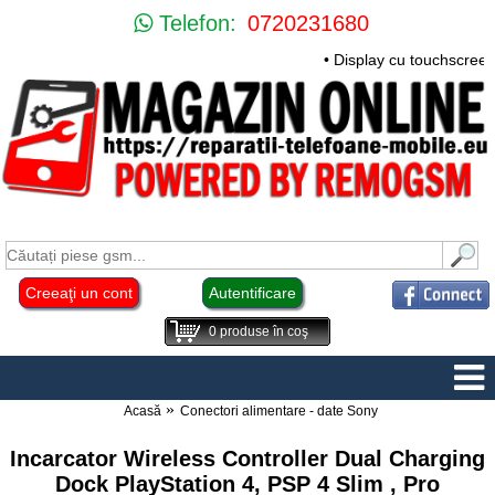
Telefon:
0720231680
• Display cu touchscree
Creeaţi un cont
Autentificare
0
produse în coş
Acasă
Conectori alimentare - date Sony
Incarcator Wireless Controller Dual Charging
Dock PlayStation 4, PSP 4 Slim , Pro