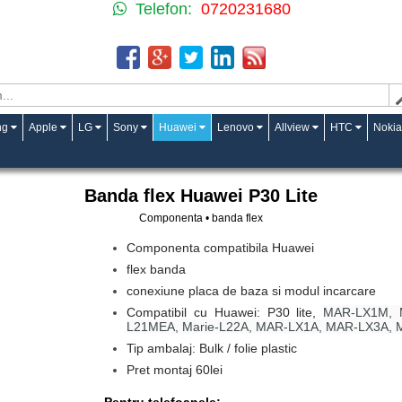
Telefon:
0720231680
ng
Apple
LG
Sony
Huawei
Lenovo
Allview
HTC
Nokia
Banda flex Huawei P30 Lite
Componenta • banda flex
Componenta compatibila Huawei
flex banda
conexiune placa de baza si modul incarcare
Compatibil cu Huawei: P30 lite,
MAR-LX1M, M
L21MEA, Marie-L22A, MAR-LX1A, MAR-LX3A,
Tip ambalaj: Bulk / folie plastic
Pret montaj 60lei