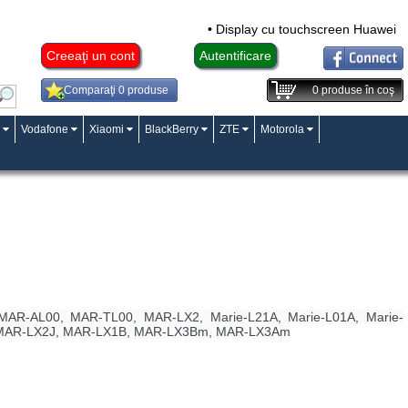
• Display cu touchscreen Huawei Mat
Creeaţi un cont
Autentificare
Comparaţi 0 produse
0
produse în coş
Vodafone
Xiaomi
BlackBerry
ZTE
Motorola
AR-AL00, MAR-TL00, MAR-LX2, Marie-L21A, Marie-L01A, Marie-
 MAR-LX2J, MAR-LX1B, MAR-LX3Bm, MAR-LX3Am