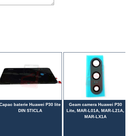
Capac baterie Huawei P30 lite
Geam camera Huawei P30
S
DIN STICLA
Lite, MAR-L01A, MAR-L21A,
P
MAR-LX1A