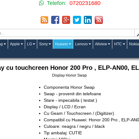
Telefon:
0720231680
ng
Apple
LG
Sony
Huawei
Lenovo
Allview
HTC
Nokia
ay cu touchcreen Honor 200 Pro , ELP-AN00, E
Display Honor Swap
Componenta Honor Swap
Swap - provenit din telefoane
Stare - impecabila ( testat )
Display / LCD / Ecran
Cu Geam / Touchscreen / (Digitizer)
Compatibil cu Huawei: Honor 200 Pro , ELP-AN
Culoare: neagra / negru / black
Tip ambalaj: CUTIE