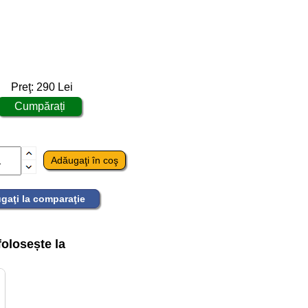
Preţ:
290
Lei
gaţi la comparaţie
olosește la