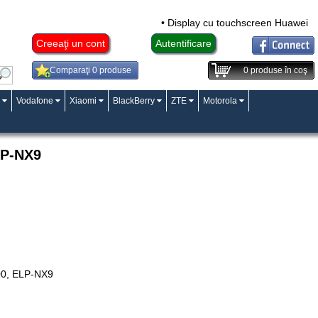
• Display cu touchscreen Huawei Mat
Creeaţi un cont
Autentificare
Comparaţi 0 produse
0
produse în coş
Vodafone
Xiaomi
BlackBerry
ZTE
Motorola
LP-NX9
00, ELP-NX9