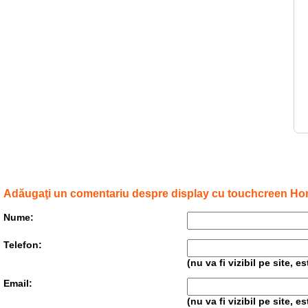
Adăugaţi un comentariu despre display cu touchcreen Ho
Nume:
Telefon:
(nu va fi vizibil pe site, 
Email:
(nu va fi vizibil pe site, 