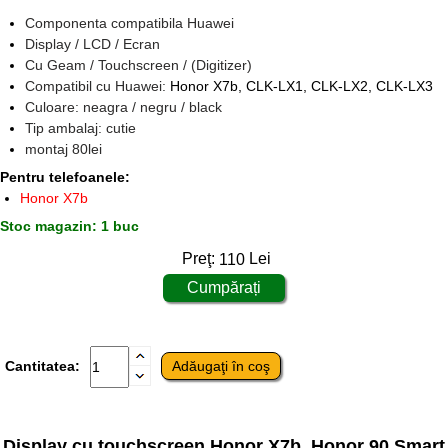
Componenta compatibila Huawei
Display / LCD / Ecran
Cu Geam / Touchscreen / (Digitizer)
Compatibil cu Huawei:
Honor X7b, CLK-LX1, CLK-LX2, CLK-LX3
Culoare: neagra / negru / black
Tip ambalaj: cutie
montaj 80lei
Pentru telefoanele:
Honor X7b
Stoc magazin: 1 buc
Preţ:
110
Lei
Cantitatea:
Display cu touchscreen Honor X7b, Honor 90 Smart