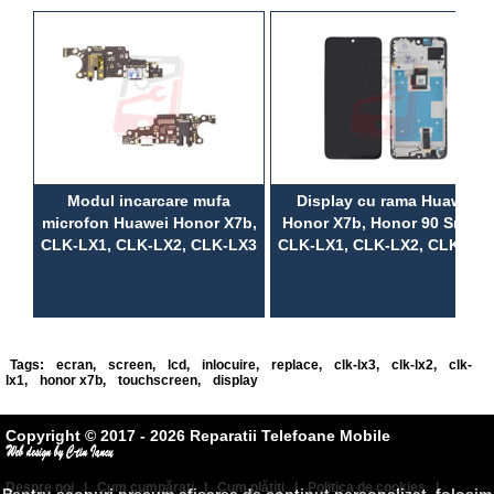
Modul incarcare mufa
Display cu rama Huawei
microfon Huawei Honor X7b,
Honor X7b, Honor 90 Smart,
CLK-LX1, CLK-LX2, CLK-LX3
CLK-LX1, CLK-LX2, CLK-LX3
Tags:
ecran
,
screen
,
lcd
,
inlocuire
,
replace
,
clk-lx3
,
clk-lx2
,
clk-
lx1
,
honor x7b
,
touchscreen
,
display
Copyright © 2017 - 2026 Reparatii Telefoane Mobile
Despre noi
|
Cum cumpăraţi
|
Cum plătiţi
|
Politica de cookies
|