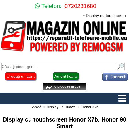
Telefon:
0720231680
• Display cu touchscreen
Creeaţi un cont
Autentificare
0
produse în coş
Acasă
Display-uri Huawei
Honor X7b
Display cu touchscreen Honor X7b, Honor 90
Smart