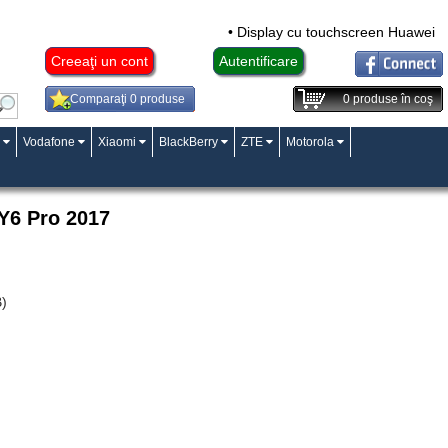
• Display cu touchscreen Huawei Ma
Creeaţi un cont
Autentificare
Comparaţi 0 produse
0
produse în coş
Vodafone
Xiaomi
BlackBerry
ZTE
Motorola
 Y6 Pro 2017
B)