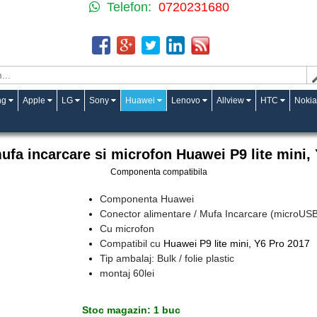
Telefon:
0720231680
ng
Apple
LG
Sony
Huawei
Lenovo
Allview
HTC
Nokia
fa incarcare si microfon Huawei P9 lite mini,
Componenta compatibila
Componenta Huawei
Conector alimentare / Mufa Incarcare (microUS
Cu microfon
Compatibil cu
Huawei P9 lite mini, Y6 Pro 2017
Tip ambalaj: Bulk / folie plastic
montaj 60lei
Stoc magazin: 1 buc