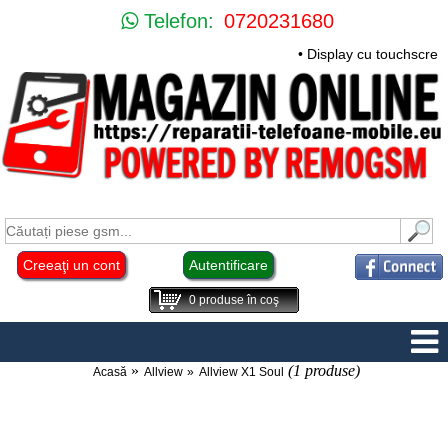
Telefon:
0720231680
• Display cu touchscre
Creeaţi un cont
Autentificare
0
produse în coş
(1 produse)
Acasă
Allview
Allview X1 Soul