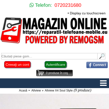
Telefon:
0720231680
• Display cu touchscreen Hua
Creeaţi un cont
Autentificare
0
produse în coş
(9 produse)
Acasă
Allview
Allview X4 Soul Style