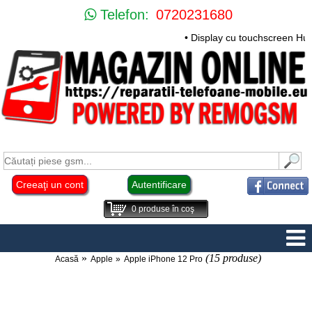
Telefon:
0720231680
• Display cu touchscreen Huawe
Creeaţi un cont
Autentificare
0
produse în coş
(15 produse)
Acasă
Apple
Apple iPhone 12 Pro