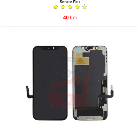
Senzor Flex
40
Lei