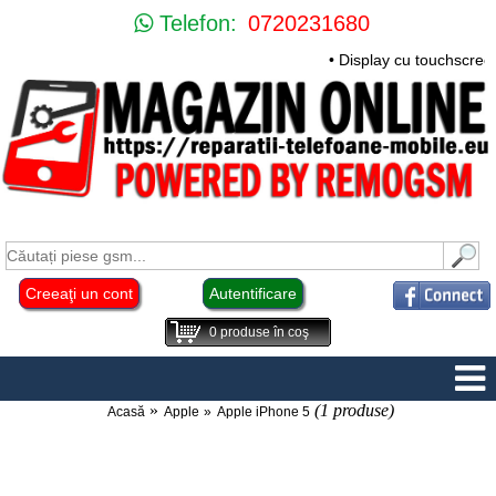
Telefon:
0720231680
• Display cu touchscre
Creeaţi un cont
Autentificare
0
produse în coş
(1 produse)
Acasă
Apple
Apple iPhone 5