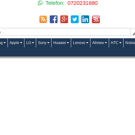
Telefon:
0720231680
ng
Apple
LG
Sony
Huawei
Lenovo
Allview
HTC
Nokia