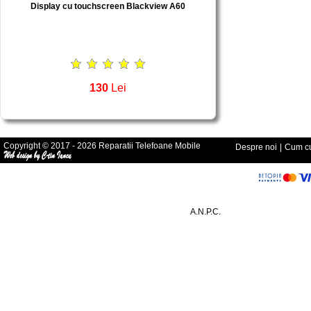
Display cu touchscreen Blackview A60
130
Lei
Copyright © 2017 - 2026 Reparatii Telefoane Mobile
Despre noi
|
Cum cu
A.N.P.C.