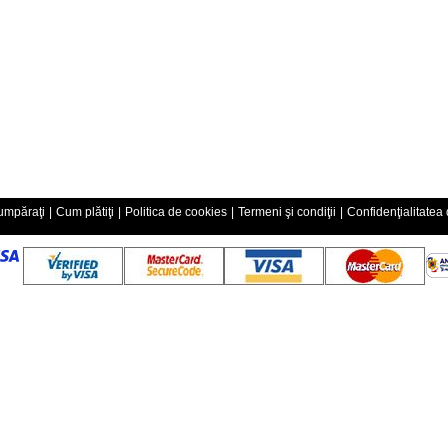
mpăraţi
|
Cum plătiţi
|
Politica de cookies
|
Termeni şi condiţii
|
Confidenţialitatea 