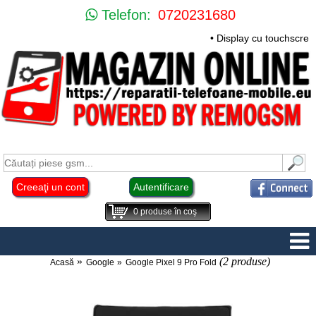
Telefon:
0720231680
• Display cu touchscre
Creeaţi un cont
Autentificare
0
produse în coş
(2 produse)
Acasă
Google
Google Pixel 9 Pro Fold