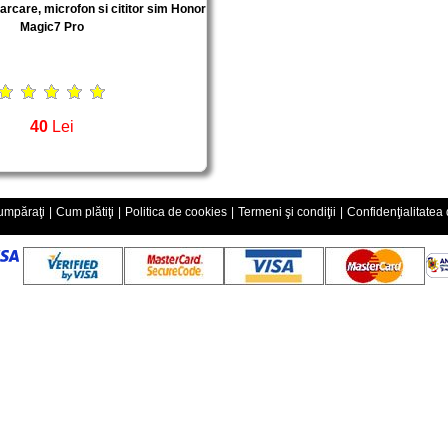
arcare, microfon si cititor sim Honor
Magic7 Pro
40
Lei
mpăraţi
|
Cum plătiţi
|
Politica de cookies
|
Termeni şi condiţii
|
Confidenţialitatea 