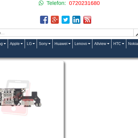
Telefon:
0720231680
ng
Apple
LG
Sony
Huawei
Lenovo
Allview
HTC
Nokia