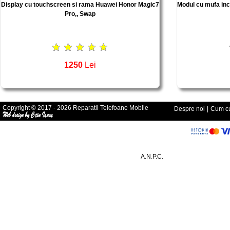
Display cu touchscreen si rama Huawei Honor Magic7
Modul cu mufa inc
Pro,, Swap
1250
Lei
Copyright © 2017 - 2026 Reparatii Telefoane Mobile
Despre noi
|
Cum cu
A.N.P.C.